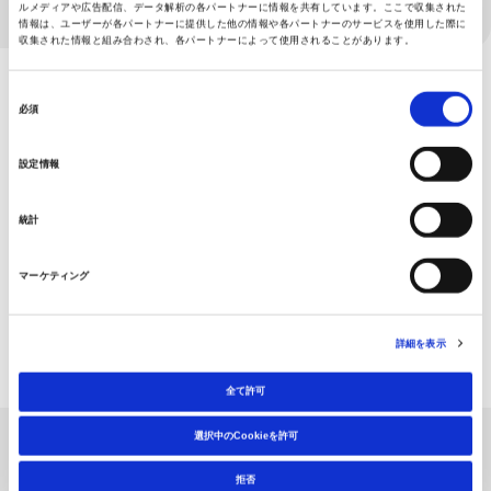
ルメディアや広告配信、データ解析の各パートナーに情報を共有しています。ここで収集された
情報は、ユーザーが各パートナーに提供した他の情報や各パートナーのサービスを使用した際に
収集された情報と組み合わされ、各パートナーによって使用されることがあります。
同
必須
意
の
設定情報
選
択
統計
マーケティング
詳細を表示
全て許可
選択中のCookieを許可
製品を検索する
拒否
SEARCH