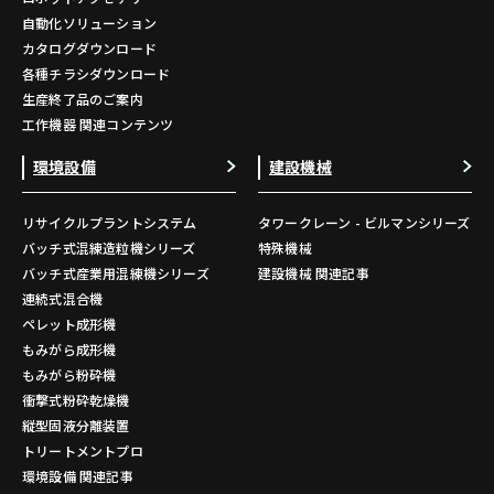
自動化ソリューション
カタログダウンロード
各種チラシダウンロード
生産終了品のご案内
工作機器 関連コンテンツ
環境設備
建設機械
リサイクルプラントシステム
タワークレーン - ビルマンシリーズ
バッチ式混練造粒機シリーズ
特殊機械
バッチ式産業用混練機シリーズ
建設機械 関連記事
連続式混合機
ペレット成形機
もみがら成形機
もみがら粉砕機
衝撃式粉砕乾燥機
縦型固液分離装置
トリートメントプロ
環境設備 関連記事