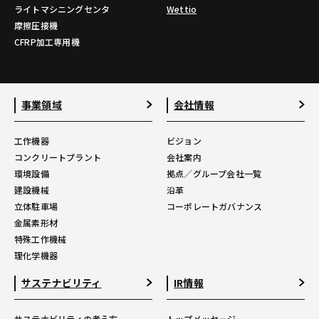
ライトマシニングセンタ
Wettio
摩擦圧接機
CFRP加工専用機
事業領域
会社情報
工作機器
ビジョン
コンクリートプラント
会社案内
環境設備
拠点／グループ会社一覧
建設機械
沿革
立体駐車場
コーポレートガバナンス
金属素形材
特殊工作機械
理化学機器
サステナビリティ
IR情報
サステナビリティの考え方
トップメッセージ