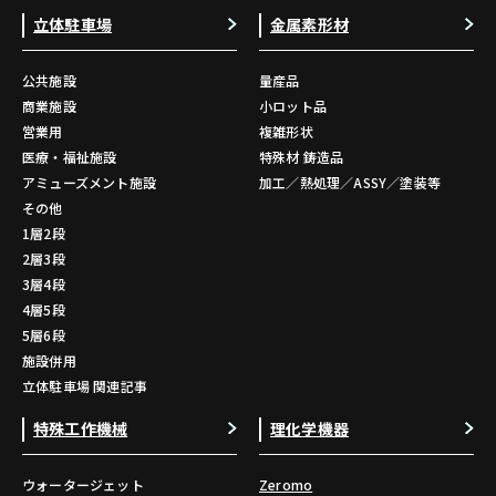
立体駐車場
金属素形材
公共施設
量産品
商業施設
小ロット品
営業用
複雑形状
医療・福祉施設
特殊材 鋳造品
アミューズメント施設
加工／熱処理／ASSY／塗装等
その他
1層2段
2層3段
3層4段
4層5段
5層6段
施設併用
立体駐車場 関連記事
特殊工作機械
理化学機器
ウォータージェット
Zeromo