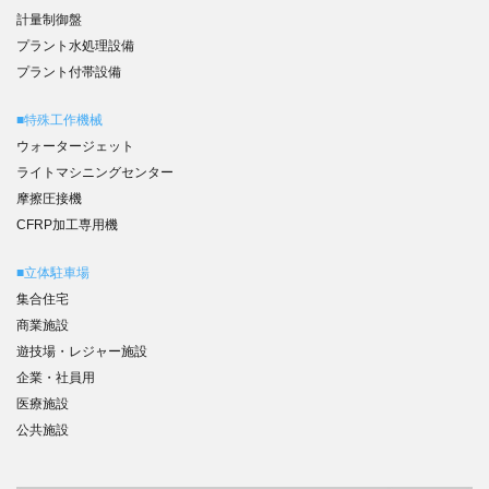
計量制御盤
プラント水処理設備
プラント付帯設備
■特殊工作機械
ウォータージェット
ライトマシニングセンター
摩擦圧接機
CFRP加工専用機
■立体駐車場
集合住宅
商業施設
遊技場・レジャー施設
企業・社員用
医療施設
公共施設