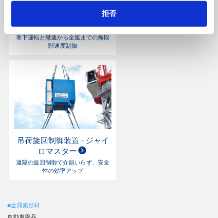
拒否
油圧ウィンチ
１本のコントロールレバーで巻上、
巻下運転と微速から全速までの無段
階速度制御
吊荷旋回制御装置 - ジャイ
ロマスター
遠隔の旋回制御で介錯いらず、安全
性の効率アップ
■金属素形材
自動車部品