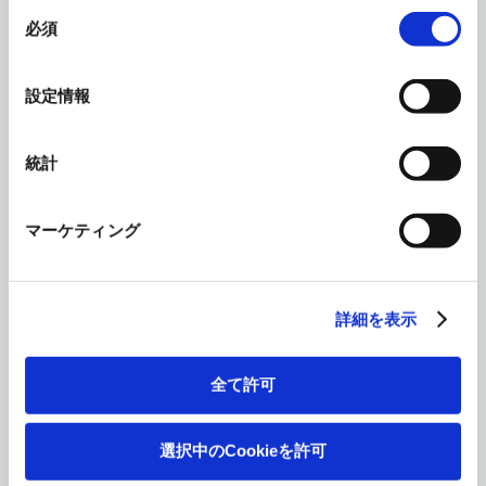
ビル建築の工期短縮要求に対応し、
同
各モーションの高速化を図り、 かつ
必須
意
軽量化による作用力の低減
の
選
設定情報
択
統計
マーケティング
低床式ジブクレーン
本四連絡橋をはじめ数々の橋梁架設
現場で要求された機能を集約して完
成した「JCBシリーズ」
詳細を表示
全て許可
選択中のCookieを許可