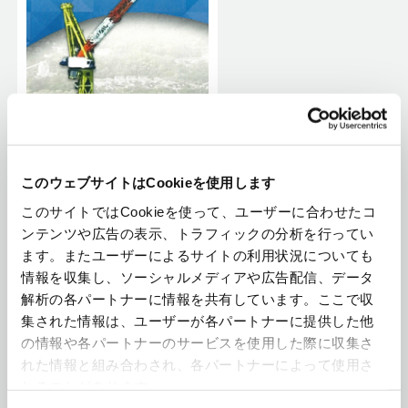
風車建設用
タワークレーン
支え・基礎不要の大 型陸上風車建設
このウェブサイトはCookieを使用します
用 タワークレーン
このサイトではCookieを使って、ユーザーに合わせたコ
ンテンツや広告の表示、トラフィックの分析を行ってい
ます。またユーザーによるサイトの利用状況についても
情報を収集し、ソーシャルメディアや広告配信、データ
解析の各パートナーに情報を共有しています。ここで収
集された情報は、ユーザーが各パートナーに提供した他
の情報や各パートナーのサービスを使用した際に収集さ
れた情報と組み合わされ、各パートナーによって使用さ
クライミングクレーン - ビ
れることがあります。
ルマンシリーズ