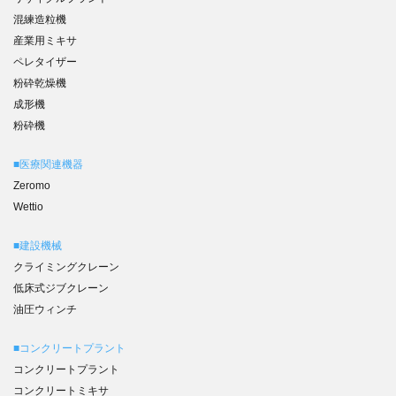
混練造粒機
産業用ミキサ
ペレタイザー
粉砕乾燥機
成形機
粉砕機
■医療関連機器
Zeromo
Wettio
■建設機械
クライミングクレーン
低床式ジブクレーン
油圧ウィンチ
■コンクリートプラント
コンクリートプラント
コンクリートミキサ