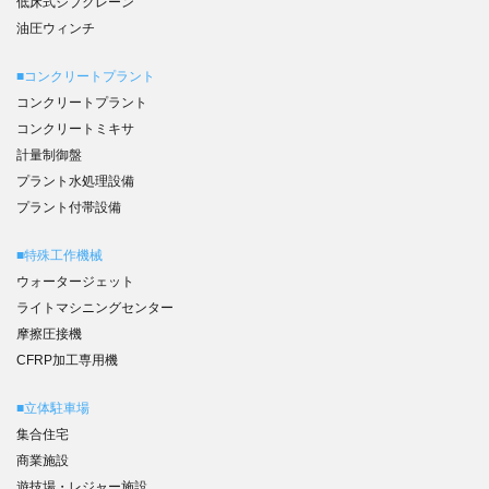
低床式ジブクレーン
油圧ウィンチ
■コンクリートプラント
コンクリートプラント
コンクリートミキサ
計量制御盤
プラント水処理設備
プラント付帯設備
■特殊工作機械
ウォータージェット
ライトマシニングセンター
摩擦圧接機
CFRP加工専用機
■立体駐車場
集合住宅
商業施設
遊技場・レジャー施設