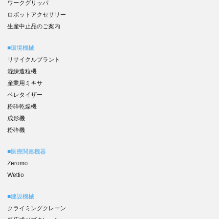
ワークグリッパ
ロボットアクセサリー
生産中止品のご案内
■環境機械
リサイクルプラント
混練造粒機
産業用ミキサ
ペレタイザー
粉砕乾燥機
成形機
粉砕機
■医療関連機器
Zeromo
Wettio
■建設機械
クライミングクレーン