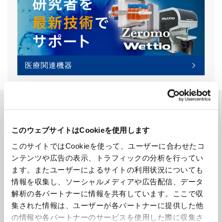
医療関連機器
コンクリートプラントライン
このウェブサイトはCookieを使用します
ナップ
このサイトではCookieを使って、ユーザーに合わせたコ
ンテンツや広告の表示、トラフィックの分析を行ってい
ます。またユーザーによるサイトの利用状況についても
NEW
情報を収集し、ソーシャルメディアや広告配信、データ
解析の各パートナーに情報を共有しています。ここで収
集された情報は、ユーザーが各パートナーに提供した他
の情報や各パートナーのサービスを使用した際に収集さ