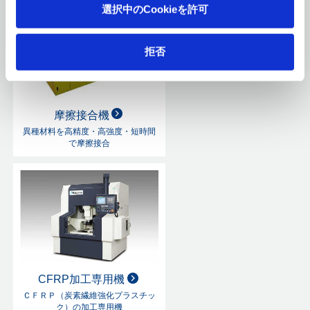
選択中のCookieを許可
拒否
摩擦接合機
異種材料を高精度・高強度・短時間
で摩擦接合
CFRP加工専用機
ＣＦＲＰ（炭素繊維強化プラスチッ
ク）の加工専用機