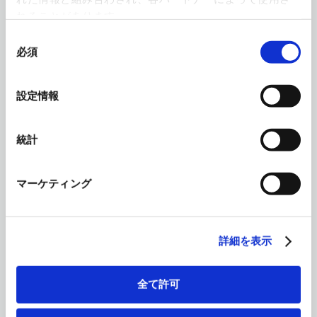
れることがあります。
同
必須
意
の
選
設定情報
ウォーターカッター
択
超高圧の水で切断する加工。研磨材
を混入することで切削効力が上昇
統計
マーケティング
詳細を表示
ライトマシニングセンタ
全て許可
５軸制御による非鉄、樹脂、木工等
の軽切削に最適