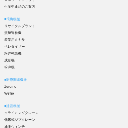
生産中止品のご案内
■環境機械
リサイクルプラント
混練造粒機
産業用ミキサ
ペレタイザー
粉砕乾燥機
成形機
粉砕機
■医療関連機器
Zeromo
Wettio
■建設機械
クライミングクレーン
低床式ジブクレーン
油圧ウィンチ